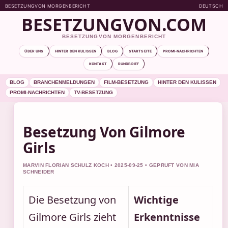
BESETZUNGVON MORGENBERICHT
DEUTSCH
BESETZUNGVON.COM
BESETZUNGVON MORGENBERICHT
ÜBER UNS
HINTER DEN KULISSEN
BLOG
STARTSEITE
PROMI-NACHRICHTEN
KONTAKT
RUNDBRIEF
BLOG
BRANCHENMELDUNGEN
FILM-BESETZUNG
HINTER DEN KULISSEN
PROMI-NACHRICHTEN
TV-BESETZUNG
Besetzung Von Gilmore
Girls
MARVIN FLORIAN SCHULZ KOCH • 2025-09-25 • GEPRUFT VON MIA
SCHNEIDER
Die Besetzung von
Wichtige
Gilmore Girls zieht
Erkenntnisse