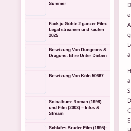
Summer
D
e
A
Fack ju Göhte 2 ganzer Film:
Legal streamen und kaufen
g
2025
L
Besetzung Von Dungeons &
a
Dragons: Ehre Unter Dieben
H
Besetzung Von Köln 50667
a
S
D
Soloalbum: Roman (1998)
und Film (2003) – Infos &
C
Stream
E
Schlafes Bruder Film (1995):
H