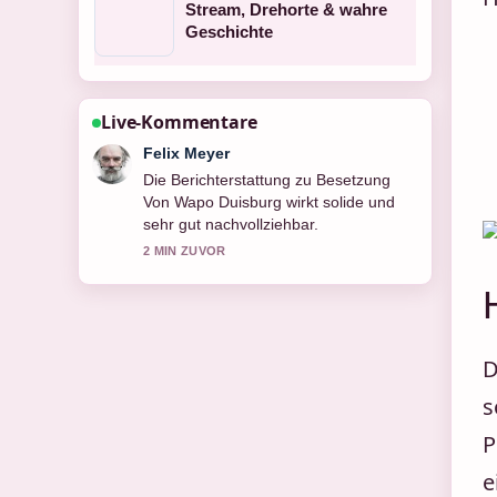
Stream, Drehorte & wahre
Geschichte
Live-Kommentare
Laura Becker
Gute Verifikationsarbeit zu Besetzung
Von Full Metal Jacket. Mehr Medien
sollten so schreiben.
4 MIN ZUVOR
D
s
P
e