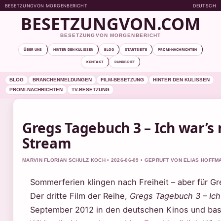
BESETZUNGVON MORGENBERICHT
DEUTSCH
BESETZUNGVON.COM
BESETZUNGVON MORGENBERICHT
ÜBER UNS
HINTER DEN KULISSEN
BLOG
STARTSEITE
PROMI-NACHRICHTEN
KONTAKT
RUNDBRIEF
BLOG
BRANCHENMELDUNGEN
FILM-BESETZUNG
HINTER DEN KULISSEN
PROMI-NACHRICHTEN
TV-BESETZUNG
Gregs Tagebuch 3 – Ich war’s
Stream
MARVIN FLORIAN SCHULZ KOCH • 2026-06-09 • GEPRUFT VON ELIAS HOFFM
Sommerferien klingen nach Freiheit – aber für G
Der dritte Film der Reihe,
Gregs Tagebuch 3 – Ich 
September 2012 in den deutschen Kinos und bas