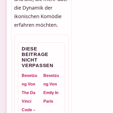
die Dynamik der
ikonischen Komödie
erfahren möchten.
DIESE
BEITRAGE
NICHT
VERPASSEN
Besetzu
Besetzu
ng Von
ng Von
The Da
Emily In
Vinci
Paris
Code –