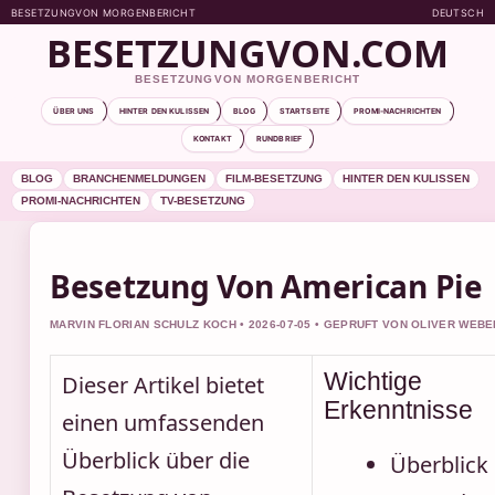
BESETZUNGVON MORGENBERICHT
DEUTSCH
BESETZUNGVON.COM
BESETZUNGVON MORGENBERICHT
ÜBER UNS
HINTER DEN KULISSEN
BLOG
STARTSEITE
PROMI-NACHRICHTEN
KONTAKT
RUNDBRIEF
BLOG
BRANCHENMELDUNGEN
FILM-BESETZUNG
HINTER DEN KULISSEN
PROMI-NACHRICHTEN
TV-BESETZUNG
Besetzung Von American Pie
MARVIN FLORIAN SCHULZ KOCH • 2026-07-05 • GEPRUFT VON OLIVER WEBE
Wichtige
Dieser Artikel bietet
Erkenntnisse
einen umfassenden
Überblick über die
Überblick