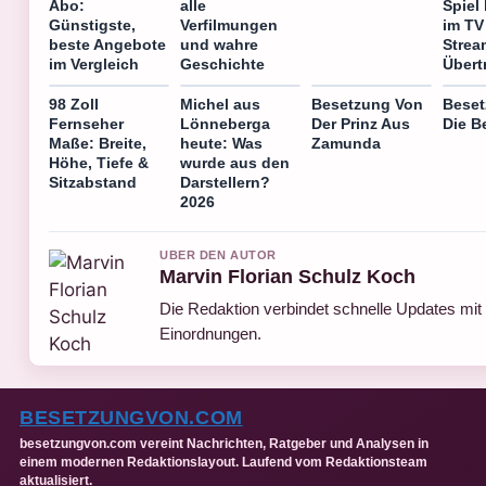
Abo:
alle
Spiel 
Günstigste,
Verfilmungen
im TV
beste Angebote
und wahre
Strea
im Vergleich
Geschichte
Übert
98 Zoll
Michel aus
Besetzung Von
Beset
Fernseher
Lönneberga
Der Prinz Aus
Die B
Maße: Breite,
heute: Was
Zamunda
Höhe, Tiefe &
wurde aus den
Sitzabstand
Darstellern?
2026
UBER DEN AUTOR
Marvin Florian Schulz Koch
Die Redaktion verbindet schnelle Updates mit 
Einordnungen.
BESETZUNGVON.COM
besetzungvon.com vereint Nachrichten, Ratgeber und Analysen in
einem modernen Redaktionslayout. Laufend vom Redaktionsteam
aktualisiert.