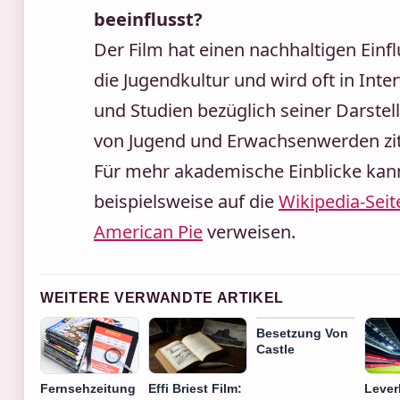
beeinflusst?
Der Film hat einen nachhaltigen Einfl
die Jugendkultur und wird oft in Inte
und Studien bezüglich seiner Darstel
von Jugend und Erwachsenwerden ziti
Für mehr akademische Einblicke ka
beispielsweise auf die
Wikipedia-Seit
American Pie
verweisen.
WEITERE VERWANDTE ARTIKEL
Besetzung Von
Castle
Fernsehzeitung
Effi Briest Film:
Lever