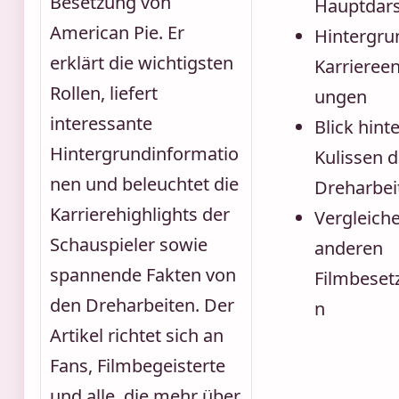
Besetzung von
Hauptdars
American Pie. Er
Hintergru
erklärt die wichtigsten
Karriereen
Rollen, liefert
ungen
interessante
Blick hinte
Hintergrundinformatio
Kulissen d
nen und beleuchtet die
Dreharbei
Karrierehighlights der
Vergleiche
Schauspieler sowie
anderen
spannende Fakten von
Filmbeset
den Dreharbeiten. Der
n
Artikel richtet sich an
Fans, Filmbegeisterte
und alle, die mehr über