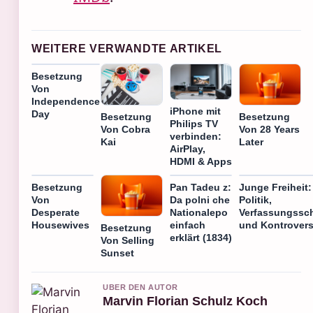
WEITERE VERWANDTE ARTIKEL
Besetzung
Von
Independence
iPhone mit
Day
Besetzung
Besetzung
Philips TV
Von Cobra
Von 28 Years
verbinden:
Kai
Later
AirPlay,
HDMI & Apps
Besetzung
Pan Tadeu z:
Junge Freiheit:
Von
Da polni che
Politik,
Desperate
Nationalepo
Verfassungssc
Housewives
einfach
und Kontrover
Besetzung
erklärt (1834)
Von Selling
Sunset
UBER DEN AUTOR
Marvin Florian Schulz Koch