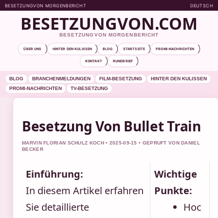
BESETZUNGVON MORGENBERICHT
DEUTSCH
BESETZUNGVON.COM
BESETZUNGVON MORGENBERICHT
ÜBER UNS
HINTER DEN KULISSEN
BLOG
STARTSEITE
PROMI-NACHRICHTEN
KONTAKT
RUNDBRIEF
BLOG
BRANCHENMELDUNGEN
FILM-BESETZUNG
HINTER DEN KULISSEN
PROMI-NACHRICHTEN
TV-BESETZUNG
Besetzung Von Bullet Train
MARVIN FLORIAN SCHULZ KOCH • 2025-09-15 • GEPRUFT VON DANIEL
BECKER
Einführung:
Wichtige
In diesem Artikel erfahren
Punkte:
Sie detaillierte
Hoc