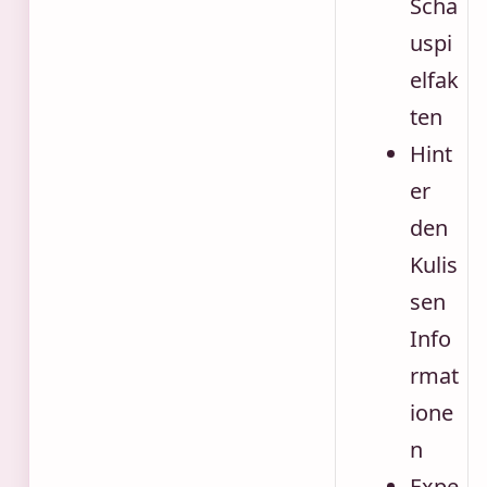
Scha
uspi
elfak
ten
Hint
er
den
Kulis
sen
Info
rmat
ione
n
Expe