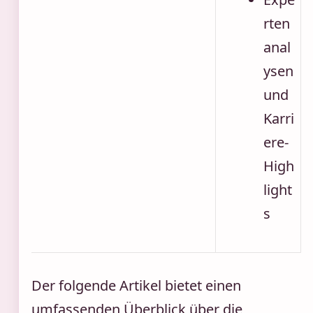
rten
anal
ysen
und
Karri
ere-
High
light
s
Der folgende Artikel bietet einen
umfassenden Überblick über die