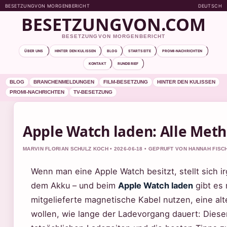
BESETZUNGVON MORGENBERICHT
DEUTSCH
BESETZUNGVON.COM
BESETZUNGVON MORGENBERICHT
ÜBER UNS
HINTER DEN KULISSEN
BLOG
STARTSEITE
PROMI-NACHRICHTEN
KONTAKT
RUNDBRIEF
BLOG
BRANCHENMELDUNGEN
FILM-BESETZUNG
HINTER DEN KULISSEN
PROMI-NACHRICHTEN
TV-BESETZUNG
Apple Watch laden: Alle Meth
MARVIN FLORIAN SCHULZ KOCH • 2026-06-18 • GEPRUFT VON HANNAH FISC
Wenn man eine Apple Watch besitzt, stellt sich
dem Akku – und beim
Apple Watch laden
gibt es 
mitgelieferte magnetische Kabel nutzen, eine al
wollen, wie lange der Ladevorgang dauert: Dieser