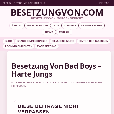
BESETZUNGVON MORGENBERICHT
DEUTSCH
BESETZUNGVON.COM
BESETZUNGVON MORGENBERICHT
ÜBER UNS
HINTER DEN KULISSEN
BLOG
STARTSEITE
PROMI-NACHRICHTEN
KONTAKT
RUNDBRIEF
BLOG
BRANCHENMELDUNGEN
FILM-BESETZUNG
HINTER DEN KULISSEN
PROMI-NACHRICHTEN
TV-BESETZUNG
Besetzung Von Bad Boys –
Harte Jungs
MARVIN FLORIAN SCHULZ KOCH • 2026-04-10 • GEPRUFT VON ELIAS
HOFFMANN
DIESE BEITRAGE NICHT
VERPASSEN