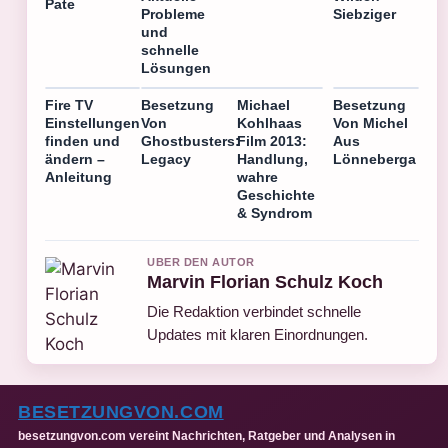
Pate
Siebziger
Probleme
und
schnelle
Lösungen
Fire TV
Besetzung
Michael
Besetzung
Einstellungen
Von
Kohlhaas
Von Michel
finden und
Ghostbusters:
Film 2013:
Aus
ändern –
Legacy
Handlung,
Lönneberga
Anleitung
wahre
Geschichte
& Syndrom
UBER DEN AUTOR
Marvin Florian Schulz Koch
Die Redaktion verbindet schnelle
Updates mit klaren Einordnungen.
BESETZUNGVON.COM
besetzungvon.com vereint Nachrichten, Ratgeber und Analysen in