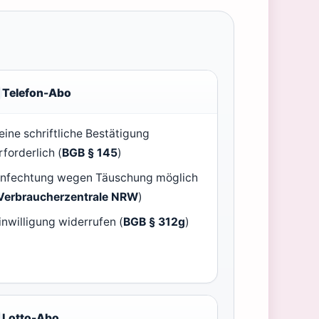
Telefon-Abo
eine schriftliche Bestätigung
rforderlich (
BGB § 145
)
nfechtung wegen Täuschung möglich
Verbraucherzentrale NRW
)
inwilligung widerrufen (
BGB § 312g
)
Lotto-Abo