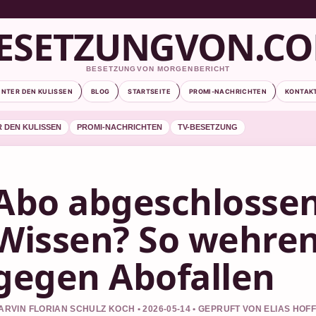
ESETZUNGVON.C
BESETZUNGVON MORGENBERICHT
INTER DEN KULISSEN
BLOG
STARTSEITE
PROMI-NACHRICHTEN
KONTAK
R DEN KULISSEN
PROMI-NACHRICHTEN
TV-BESETZUNG
Abo abgeschlosse
Wissen? So wehren 
gegen Abofallen
ARVIN FLORIAN SCHULZ KOCH • 2026-05-14 • GEPRUFT VON ELIAS HO