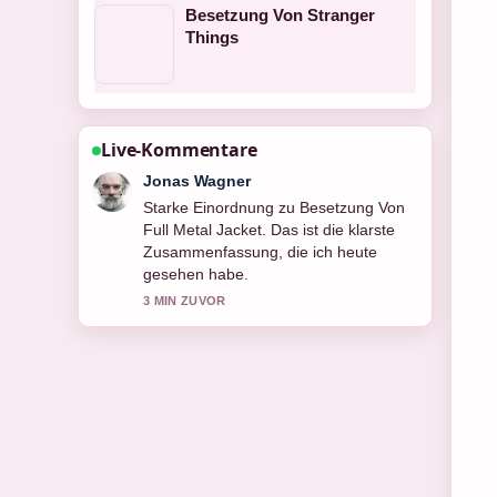
Besetzung Von Stranger
Things
Live-Kommentare
Lena Schmidt
Verfolge Gute Filme auf Disney+ 2026:
Die 10... genau – schaetze den
ausgewogenen Ton hier.
5 MIN ZUVOR