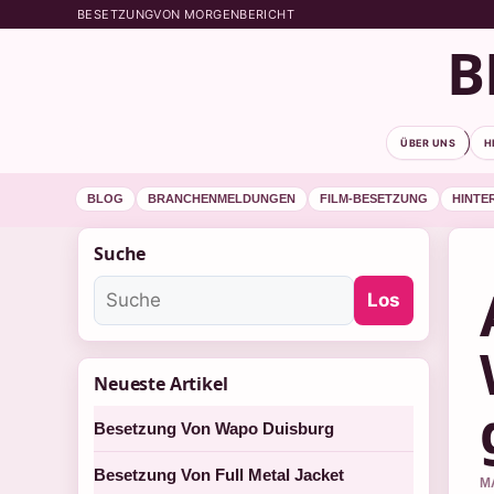
BESETZUNGVON MORGENBERICHT
B
ÜBER UNS
H
BLOG
BRANCHENMELDUNGEN
FILM-BESETZUNG
HINTE
Suche
Los
Neueste Artikel
Besetzung Von Wapo Duisburg
Besetzung Von Full Metal Jacket
M