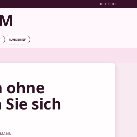
DEUTSCH
OM
T
RUNDBRIEF
n ohne
Sie sich
FFMANN