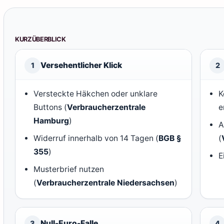
KURZÜBERBLICK
Versehentlicher Klick
1
2
Versteckte Häkchen oder unklare
K
Buttons (
Verbraucherzentrale
e
Hamburg
)
A
Widerruf innerhalb von 14 Tagen (
BGB §
(
355
)
E
Musterbrief nutzen
(
Verbraucherzentrale Niedersachsen
)
Null-Euro-Falle
3
4