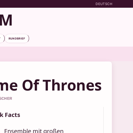
DEUTSCH
OM
T
RUNDBRIEF
me Of Thrones
ISCHER
k Facts
Ensemble mit großen