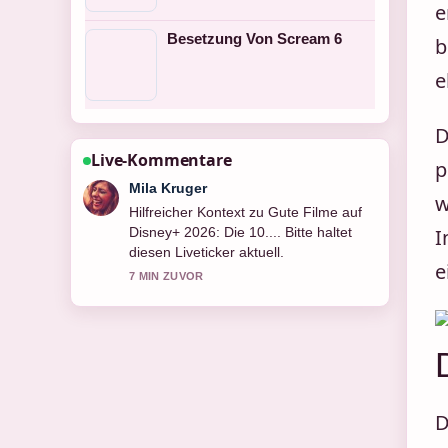
e
Besetzung Von Scream 6
b
e
D
Live-Kommentare
p
Jonas Wagner
w
Die Berichterstattung zu Besetzung
Von Black Panther 2 wirkt solide und
I
sehr gut nachvollziehbar.
e
9 MIN ZUVOR
D