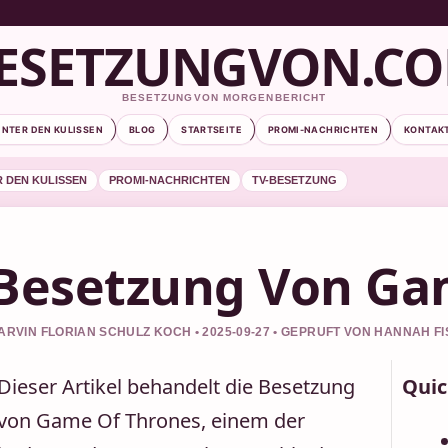
ESETZUNGVON.C
BESETZUNGVON MORGENBERICHT
INTER DEN KULISSEN
BLOG
STARTSEITE
PROMI-NACHRICHTEN
KONTAK
R DEN KULISSEN
PROMI-NACHRICHTEN
TV-BESETZUNG
Besetzung Von Ga
ARVIN FLORIAN SCHULZ KOCH • 2025-09-27 • GEPRUFT VON HANNAH F
Dieser Artikel behandelt die Besetzung
Quic
von Game Of Thrones, einem der