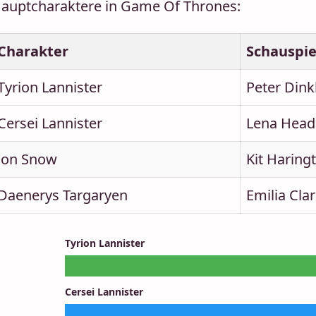
auptcharaktere in Game Of Thrones:
Charakter
Schauspie
Tyrion Lannister
Peter Dink
Cersei Lannister
Lena Head
Jon Snow
Kit Haring
Daenerys Targaryen
Emilia Cla
Tyrion Lannister
Cersei Lannister