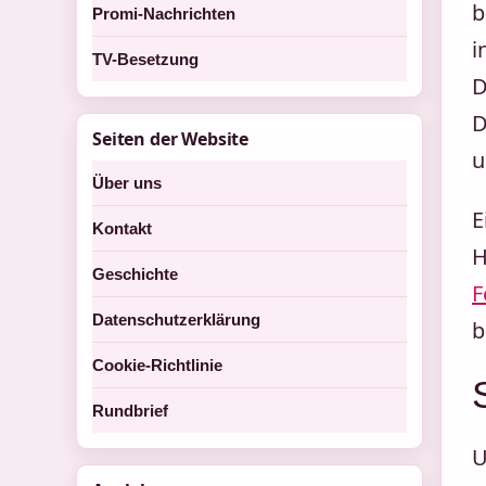
b
Promi-Nachrichten
i
TV-Besetzung
D
D
Seiten der Website
u
Über uns
E
Kontakt
H
Geschichte
F
Datenschutzerklärung
b
Cookie-Richtlinie
Rundbrief
U