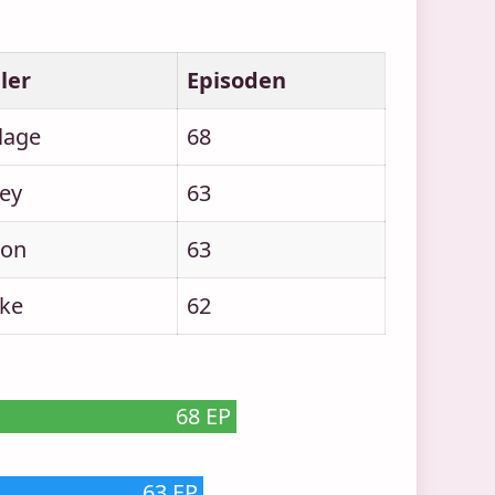
ler
Episoden
lage
68
ey
63
ton
63
rke
62
68 EP
63 EP