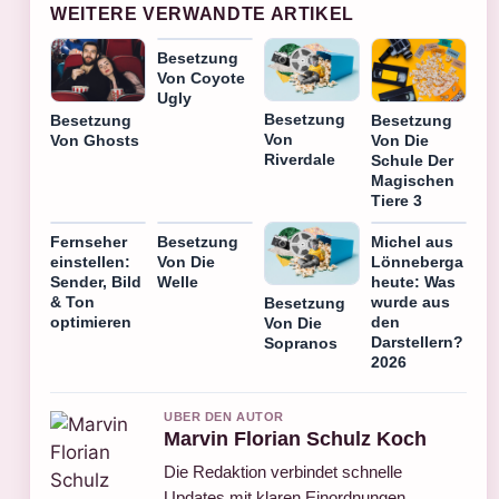
WEITERE VERWANDTE ARTIKEL
Besetzung
Von Coyote
Ugly
Besetzung
Besetzung
Besetzung
Von
Von Ghosts
Von Die
Riverdale
Schule Der
Magischen
Tiere 3
Fernseher
Besetzung
Michel aus
einstellen:
Von Die
Lönneberga
Sender, Bild
Welle
heute: Was
& Ton
wurde aus
Besetzung
optimieren
den
Von Die
Darstellern?
Sopranos
2026
UBER DEN AUTOR
Marvin Florian Schulz Koch
Die Redaktion verbindet schnelle
Updates mit klaren Einordnungen.