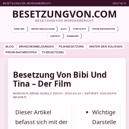
BESETZUNGVON MORGENBERICHT
DEUTSCH
BESETZUNGVON.COM
BESETZUNGVON MORGENBERICHT
ÜBER UNS
HINTER DEN KULISSEN
BLOG
STARTSEITE
PROMI-NACHRICHTEN
KONTAKT
RUNDBRIEF
BLOG
BRANCHENMELDUNGEN
FILM-BESETZUNG
HINTER DEN KULISSEN
PROMI-NACHRICHTEN
TV-BESETZUNG
Besetzung Von Bibi Und
Tina – Der Film
MARVIN FLORIAN SCHULZ KOCH • 2026-03-14 • GEPRUFT VON SOFIA
WAGNER
Dieser Artikel
Wichtige
befasst sich mit der
Darstelle