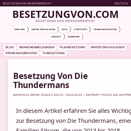
BESETZUNGVON MORGENBERICHT
DEUTSCH
BESETZUNGVON.COM
BESETZUNGVON MORGENBERICHT
ÜBER UNS
HINTER DEN KULISSEN
BLOG
STARTSEITE
PROMI-NACHRICHTEN
KONTAKT
RUNDBRIEF
BLOG
BRANCHENMELDUNGEN
FILM-BESETZUNG
HINTER DEN KULISSEN
PROMI-NACHRICHTEN
TV-BESETZUNG
Besetzung Von Die
Thundermans
MARVIN FLORIAN SCHULZ KOCH • 2026-06-03 • GEPRUFT VON ELIAS HOFFM
In diesem Artikel erfahren Sie alles Wichti
zur Besetzung von Die Thundermans, eine
Familien-Sitcom, die von 2013 bis 2018