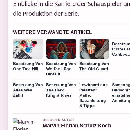
Einblicke in die Karriere der Schauspieler u
die Produktion der Serie.
WEITERE VERWANDTE ARTIKEL
Besetzu
Pirates 
Caribbe
Besetzung Von
Besetzung Von
Besetzung Von
One Tree Hill
Wo Die Lüge
The Old Guard
Hinfällt
Besetzung Von
Besetzung Von
Lowboard aus
Samsung
Alles Was
The Dark
Paletten:
Bildschi
Zählt
Knight Rises
Maße,
einstelle
Bauanleitung
Anleitun
& Tipps
UBER DEN AUTOR
Marvin Florian Schulz Koch