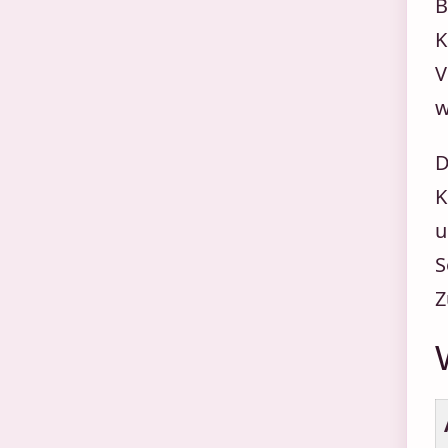
B
K
V
w
D
K
u
S
Z