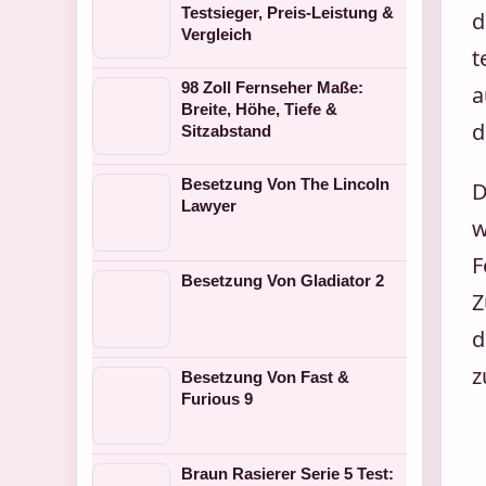
Testsieger, Preis-Leistung &
d
Vergleich
t
98 Zoll Fernseher Maße:
a
Breite, Höhe, Tiefe &
d
Sitzabstand
Besetzung Von The Lincoln
D
Lawyer
w
F
Besetzung Von Gladiator 2
Z
d
z
Besetzung Von Fast &
Furious 9
Braun Rasierer Serie 5 Test: