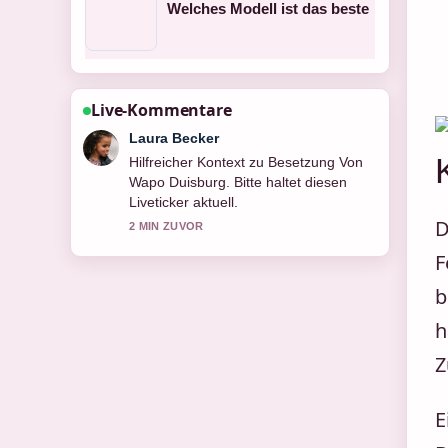
Welches Modell ist das beste
Live-Kommentare
Nico Hoffmann
Die Berichterstattung zu Besetzung
Von Full Metal Jacket wirkt solide und
sehr gut nachvollziehbar.
D
4 MIN ZUVOR
F
b
h
Z
E