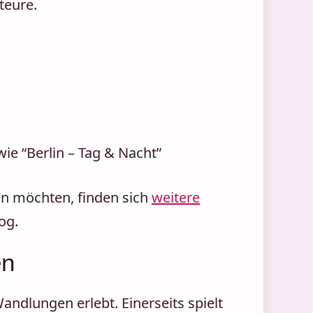
teure.
ie “Berlin – Tag & Nacht”
en möchten, finden sich
weitere
og.
en
Wandlungen erlebt. Einerseits spielt