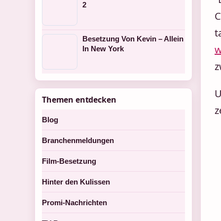
2
C
t
Besetzung Von Kevin – Allein
w
In New York
z
U
Themen entdecken
z
Blog
Branchenmeldungen
Film-Besetzung
Hinter den Kulissen
Promi-Nachrichten