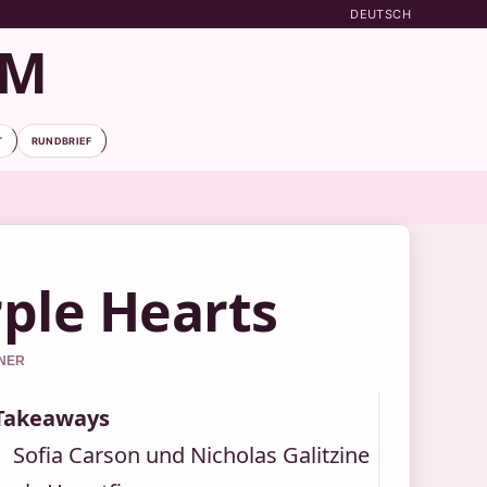
DEUTSCH
OM
T
RUNDBRIEF
ple Hearts
GNER
Takeaways
Sofia Carson und Nicholas Galitzine