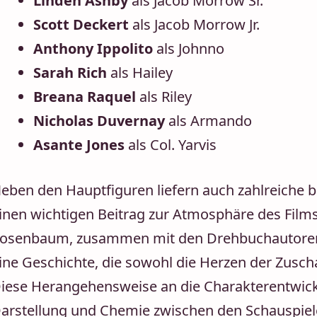
Linden Ashby
als Jacob Morrow Sr.
Scott Deckert
als Jacob Morrow Jr.
Anthony Ippolito
als Johnno
Sarah Rich
als Hailey
Breana Raquel
als Riley
Nicholas Duvernay
als Armando
Asante Jones
als Col. Yarvis
eben den Hauptfiguren liefern auch zahlreiche b
inen wichtigen Beitrag zur Atmosphäre des Films.
osenbaum, zusammen mit den Drehbuchautoren K
ine Geschichte, die sowohl die Herzen der Zuscha
iese Herangehensweise an die Charakterentwicklu
arstellung und Chemie zwischen den Schauspiele