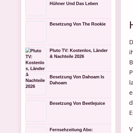
Hühner Und Das Leben
Besetzung Von The Rookie
D
Pluto TV: Kostenlos, Länder
i
& Nachteile 2026
B
P
Besetzung Von Dahoam Is
l
Dahoam
e
d
Besetzung Von Beetlejuice
E
V
Fernsehzeitung Abo: