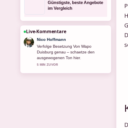
Günstigste, beste Angebote
P
im Vergleich
H
G
Live-Kommentare
D
Hannah Weber
s
Hilfreicher Kontext zu Besetzung Von
Full Metal Jacket. Bitte haltet diesen
Liveticker aktuell.
7 MIN ZUVOR
D