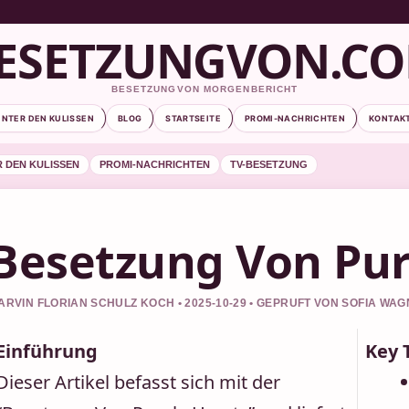
ESETZUNGVON.C
BESETZUNGVON MORGENBERICHT
INTER DEN KULISSEN
BLOG
STARTSEITE
PROMI-NACHRICHTEN
KONTAK
R DEN KULISSEN
PROMI-NACHRICHTEN
TV-BESETZUNG
Besetzung Von Pur
ARVIN FLORIAN SCHULZ KOCH • 2025-10-29 • GEPRUFT VON SOFIA WA
Einführung
Key 
Dieser Artikel befasst sich mit der