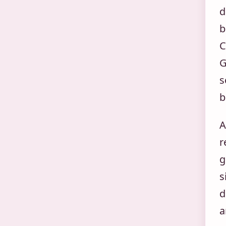
d
b
C
G
s
b
A
r
g
s
d
a