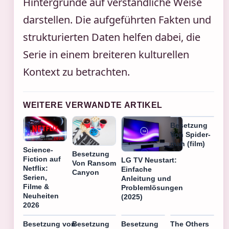
Hintergründe auf verständliche Weise
darstellen. Die aufgeführten Fakten und
strukturierten Daten helfen dabei, die
Serie in einem breiteren kulturellen
Kontext zu betrachten.
WEITERE VERWANDTE ARTIKEL
Besetzung
Von Spider-
man (film)
Science-
Besetzung
Fiction auf
LG TV Neustart:
Von Ransom
Netflix:
Einfache
Canyon
Serien,
Anleitung und
Filme &
Problemlösungen
Neuheiten
(2025)
2026
Besetzung von
Besetzung
Besetzung
The Others