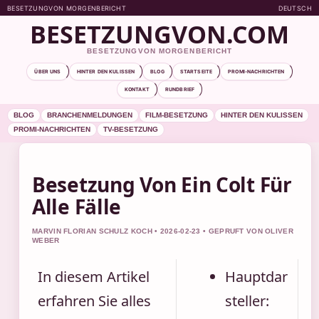
BESETZUNGVON MORGENBERICHT
DEUTSCH
BESETZUNGVON.COM
BESETZUNGVON MORGENBERICHT
ÜBER UNS
HINTER DEN KULISSEN
BLOG
STARTSEITE
PROMI-NACHRICHTEN
KONTAKT
RUNDBRIEF
BLOG
BRANCHENMELDUNGEN
FILM-BESETZUNG
HINTER DEN KULISSEN
PROMI-NACHRICHTEN
TV-BESETZUNG
Besetzung Von Ein Colt Für
Alle Fälle
MARVIN FLORIAN SCHULZ KOCH • 2026-02-23 • GEPRUFT VON OLIVER
WEBER
In diesem Artikel
Hauptdar
erfahren Sie alles
steller: