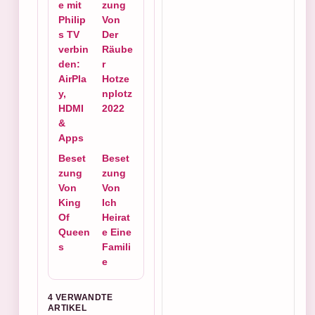
e mit
zung
Philip
Von
s TV
Der
verbin
Räube
den:
r
AirPla
Hotze
y,
nplotz
HDMI
2022
&
Apps
Beset
Beset
zung
zung
Von
Von
King
Ich
Of
Heirat
Queen
e Eine
s
Famili
e
4 VERWANDTE
ARTIKEL