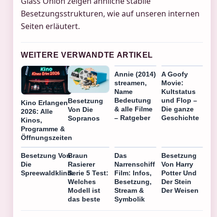
Glass Onion zeigen ähnliche stabile
Besetzungsstrukturen, wie auf unseren internen
Seiten erläutert.
WEITERE VERWANDTE ARTIKEL
Annie (2014)
A Goofy
streamen,
Movie:
Name
Kultstatus
Bedeutung
und Flop –
Besetzung
Kino Erlangen
& alle Filme
Die ganze
Von Die
2026: Alle
– Ratgeber
Geschichte
Sopranos
Kinos,
Programme &
Öffnungszeiten
Besetzung Von
Braun
Das
Besetzung
Die
Rasierer
Narrenschiff
Von Harry
Spreewaldklinik
Serie 5 Test:
Film: Infos,
Potter Und
Welches
Besetzung,
Der Stein
Modell ist
Stream &
Der Weisen
das beste
Symbolik