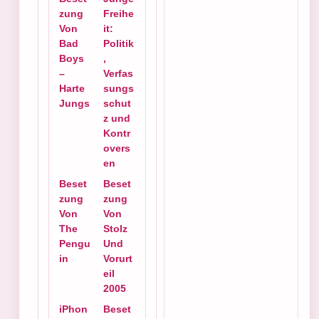
zung
Freihe
Von
it:
Bad
Politik
Boys
,
–
Verfas
Harte
sungs
Jungs
schut
z und
Kontr
overs
en
Beset
Beset
zung
zung
Von
Von
The
Stolz
Pengu
Und
in
Vorurt
eil
2005
iPhon
Beset