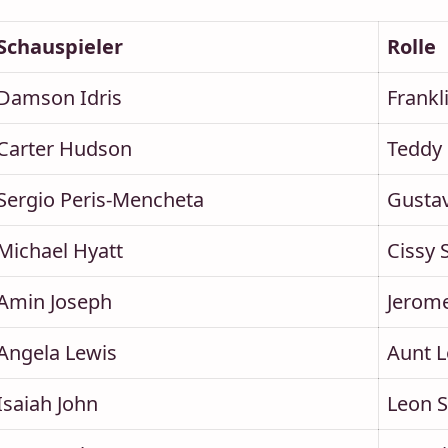
Schauspieler
Rolle
Damson Idris
Frankl
Carter Hudson
Teddy
Sergio Peris-Mencheta
Gustav
Michael Hyatt
Cissy 
Amin Joseph
Jerome
Angela Lewis
Aunt L
Isaiah John
Leon 