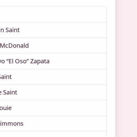
in Saint
 McDonald
o “El Oso” Zapata
Saint
 Saint
ouie
Simmons