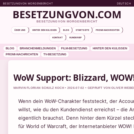
BESETZUNGVON MORGENBERICHT
DEUTSCH
BESETZUNGVON.COM
BESETZUNGVON MORGENBERICHT
ÜBER UNS
HINTER DEN KULISSEN
BLOG
STARTSEITE
PROMI-NACHRICHTEN
KONTAKT
RUNDBRIEF
BLOG
BRANCHENMELDUNGEN
FILM-BESETZUNG
HINTER DEN KULISSEN
PROMI-NACHRICHTEN
TV-BESETZUNG
WoW Support: Blizzard, WOW
MARVIN FLORIAN SCHULZ KOCH • 2026-07-02 • GEPRUFT VON OLIVER WEBE
Wenn dein WoW-Charakter feststeckt, der Account
willst, wie du den Kundendienst erreichst – die
eigentlich brauchst. Denn hinter dem Kürzel ste
für World of Warcraft, der Internetanbieter WOW!