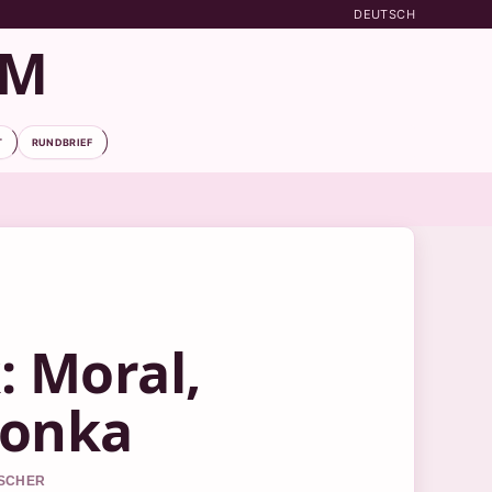
DEUTSCH
OM
T
RUNDBRIEF
: Moral,
Wonka
ISCHER