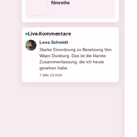
filmreihe
Live-Kommentare
Felix Meyer
Verfolge Besetzung Von Full Metal
Jacket genau – schaetze den
ausgewogenen Ton hier.
9 MIN ZUVOR