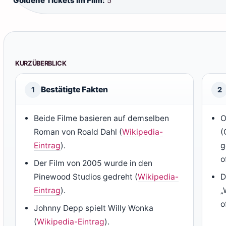
Goldene Tickets im Film:
5
KURZÜBERBLICK
Bestätigte Fakten
1
2
Beide Filme basieren auf demselben
O
Roman von Roald Dahl (
Wikipedia-
(
Eintrag
).
g
o
Der Film von 2005 wurde in den
Pinewood Studios gedreht (
Wikipedia-
D
Eintrag
).
„
o
Johnny Depp spielt Willy Wonka
(
Wikipedia-Eintrag
).