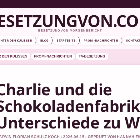
ESETZUNGVON.C
BESETZUNGVON MORGENBERICHT
INTER DEN KULISSEN
BLOG
STARTSEITE
PROMI-NACHRICHTEN
KONTAK
R DEN KULISSEN
PROMI-NACHRICHTEN
TV-BESETZUNG
Charlie und die
Schokoladenfabrik
Unterschiede zu 
ARVIN FLORIAN SCHULZ KOCH • 2026-06-15 • GEPRUFT VON HANNAH F