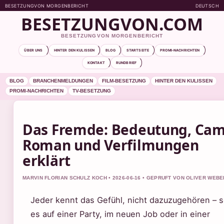
BESETZUNGVON MORGENBERICHT
DEUTSCH
BESETZUNGVON.COM
BESETZUNGVON MORGENBERICHT
ÜBER UNS
HINTER DEN KULISSEN
BLOG
STARTSEITE
PROMI-NACHRICHTEN
KONTAKT
RUNDBRIEF
BLOG
BRANCHENMELDUNGEN
FILM-BESETZUNG
HINTER DEN KULISSEN
PROMI-NACHRICHTEN
TV-BESETZUNG
Das Fremde: Bedeutung, Cam
Roman und Verfilmungen
erklärt
MARVIN FLORIAN SCHULZ KOCH • 2026-06-16 • GEPRUFT VON OLIVER WEBE
Jeder kennt das Gefühl, nicht dazuzugehören – s
es auf einer Party, im neuen Job oder in einer