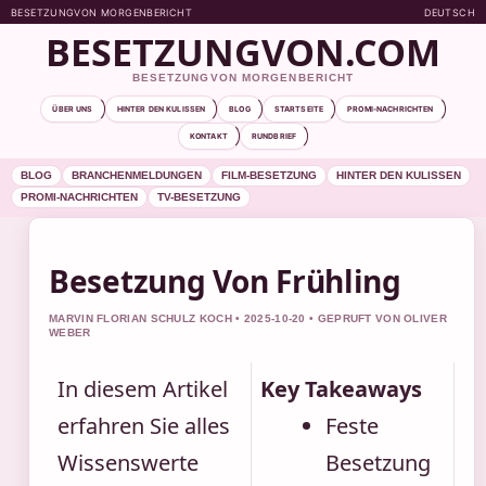
BESETZUNGVON MORGENBERICHT
DEUTSCH
BESETZUNGVON.COM
BESETZUNGVON MORGENBERICHT
ÜBER UNS
HINTER DEN KULISSEN
BLOG
STARTSEITE
PROMI-NACHRICHTEN
KONTAKT
RUNDBRIEF
BLOG
BRANCHENMELDUNGEN
FILM-BESETZUNG
HINTER DEN KULISSEN
PROMI-NACHRICHTEN
TV-BESETZUNG
Besetzung Von Frühling
MARVIN FLORIAN SCHULZ KOCH • 2025-10-20 • GEPRUFT VON OLIVER
WEBER
In diesem Artikel
Key Takeaways
erfahren Sie alles
Feste
Wissenswerte
Besetzung