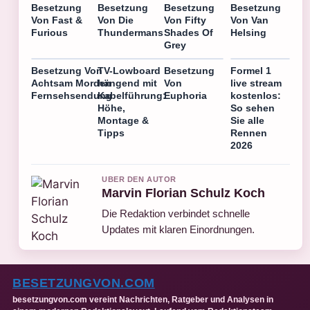
Besetzung
Besetzung
Besetzung
Besetzung
Von Fast &
Von Die
Von Fifty
Von Van
Furious
Thundermans
Shades Of
Helsing
Grey
Besetzung Von
TV-Lowboard
Besetzung
Formel 1
Achtsam Morden
hängend mit
Von
live stream
Fernsehsendung
Kabelführung:
Euphoria
kostenlos:
Höhe,
So sehen
Montage &
Sie alle
Tipps
Rennen
2026
UBER DEN AUTOR
Marvin Florian Schulz Koch
Die Redaktion verbindet schnelle
Updates mit klaren Einordnungen.
BESETZUNGVON.COM
besetzungvon.com vereint Nachrichten, Ratgeber und Analysen in