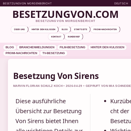
BESETZUNGVON MORGENBERICHT
DEUTSCH
BESETZUNGVON.COM
BESETZUNGVON MORGENBERICHT
ÜBER UNS
HINTER DEN KULISSEN
BLOG
STARTSEITE
PROMI-NACHRICHTEN
KONTAKT
RUNDBRIEF
BLOG
BRANCHENMELDUNGEN
FILM-BESETZUNG
HINTER DEN KULISSEN
PROMI-NACHRICHTEN
TV-BESETZUNG
Besetzung Von Sirens
MARVIN FLORIAN SCHULZ KOCH • 2026-04-29 • GEPRUFT VON MIA SCHNEID
Diese ausführliche
Kurzübe
Übersicht zur Besetzung
cht der
Von Sirens bietet Ihnen
Besetz
alle wichtigen Details zur
Wichtig