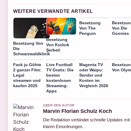
WEITERE VERWANDTE ARTIKEL
Besetzung
Besetzu
Von The
Von Die
Penguin
Goonies
Besetzung
Besetzung Von
Von Kızılcık
Die
Şerbeti
Schwarzwaldklinik
Fack ju Göhte
Live Football
Magenta TV
Besetzu
2 ganzer Film:
TV Gratis: Die
oder Waipu:
Von Oly
Legal
besten
Sender und
streamen und
kostenlosen
Kosten im
kaufen 2025
Streaming-
Vergleich 2026
Apps
UBER DEN AUTOR
Marvin Florian Schulz Koch
Die Redaktion verbindet schnelle Updates mit
klaren Einordnungen.