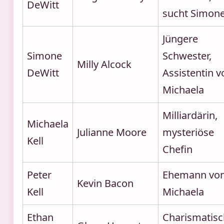
DeWitt
sucht Simon
Jüngere
Simone
Schwester,
Milly Alcock
DeWitt
Assistentin v
Michaela
Milliardärin,
Michaela
Julianne Moore
mysteriöse
Kell
Chefin
Peter
Ehemann vo
Kevin Bacon
Kell
Michaela
Ethan
Charismatisc