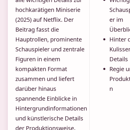
hochkarätigen Miniserie
Schausp
(2025) auf Netflix. Der
er im
Beitrag fasst die
Überbli
Hauptrollen, prominente
Hinter 
Schauspieler und zentrale
Kulisse
Figuren in einem
Details
kompakten Format
Regie 
zusammen und liefert
Produkt
darüber hinaus
n
spannende Einblicke in
Hintergrundinformationen
und künstlerische Details
der Produktionsweise.